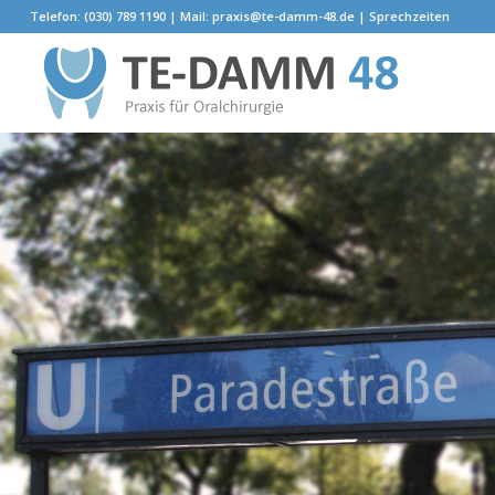
Telefon: (030) 789 1190 | Mail:
praxis@te-damm-48.de
|
Sprechzeiten