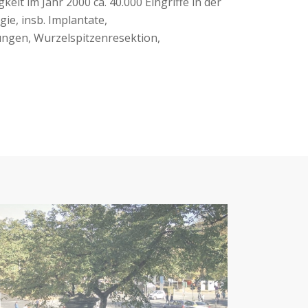
keit im Jahr 2000 ca. 40.000 Eingriffe in der
ie, insb. Implantate,
ngen, Wurzelspitzenresektion,