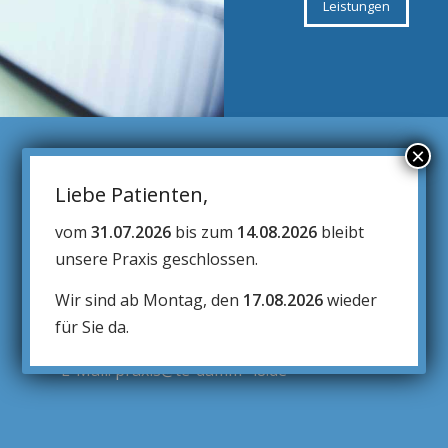
Leistungen
ANSCHRIFT
vom
31.07.2026
bis zum
14.08.2026
bleibt
Tempelhofer Damm 48
unsere Praxis geschlossen.
12101 Berlin
Wir sind ab Montag, den
17.08.2026
wieder
Telefon: (030) 789 1190
für Sie da.
Fax: (030) 789 13370
E-Mail:
praxis@te-damm-48.de