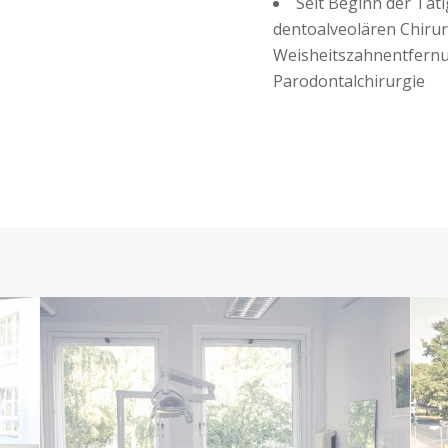
Seit Beginn der Tätig
dentoalveolären Chirurg
Weisheitszahnentfernu
Parodontalchirurgie